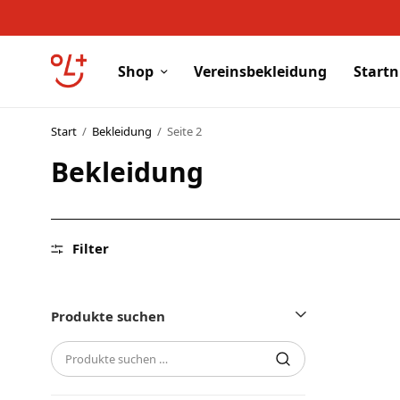
Shop
Vereinsbekleidung
Start
Start
/
Bekleidung
/
Seite 2
Shop
Bekleidung
Vereinsbekleidung
Startnummern
Filter
Textildruck
OL Karten
Produkte suchen
Agenda