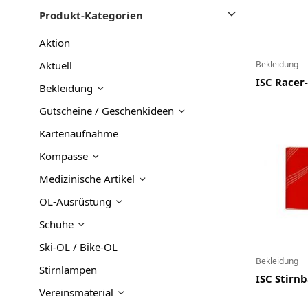
Links
Produkt-Kategorien
Über uns
Aktion
Team
Bekleidung
Aktuell
Kontakt
ISC Racer
Bekleidung
Produkt-Kategorien
Gutscheine / Geschenkideen
Kartenaufnahme
Aktion
Kompasse
Aktuell
Medizinische Artikel
Bekleidung
OL-Ausrüstung
Gutscheine / Geschenkideen
Schuhe
Kartenaufnahme
Ski-OL / Bike-OL
Bekleidung
Kompasse
Stirnlampen
ISC Stirn
Medizinische Artikel
Vereinsmaterial