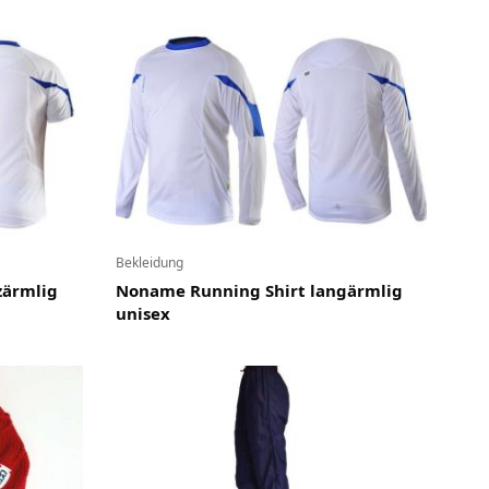
Bekleidung
zärmlig
Noname Running Shirt langärmlig
unisex