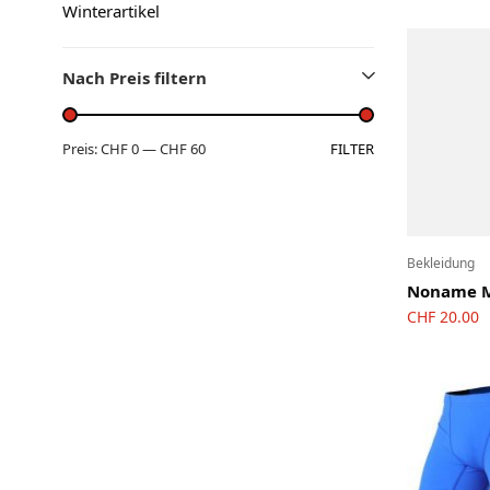
OL-Ausrüstung
Winterartikel
Schuhe
Ski-OL / Bike-OL
Nach Preis filtern
Stirnlampen
Uhren / Pulsmesser / GPS
FILTER
Preis:
CHF 0
—
CHF 60
Vereinsmaterial
Winterartikel
Bekleidung
Noname M
CHF
20.00