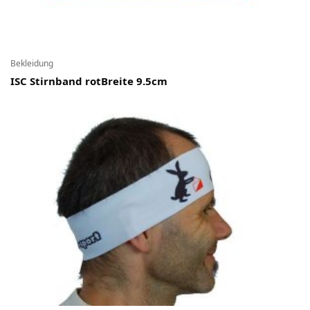
Ski-OL / Bike-OL
Stirnlampen
Bekleidung
Uhren / Pulsmesser / GPS
ISC Stirnband rotBreite 9.5cm
Vereinsmaterial
Winterartikel