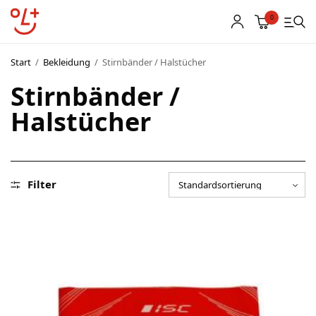
0
Start
/
Bekleidung
/
Stirnbänder / Halstücher
Stirnbänder /
Shop
Halstücher
Vereinsbekleidung
Startnummern
Filter
Textildruck
OL Karten
Agenda
Links