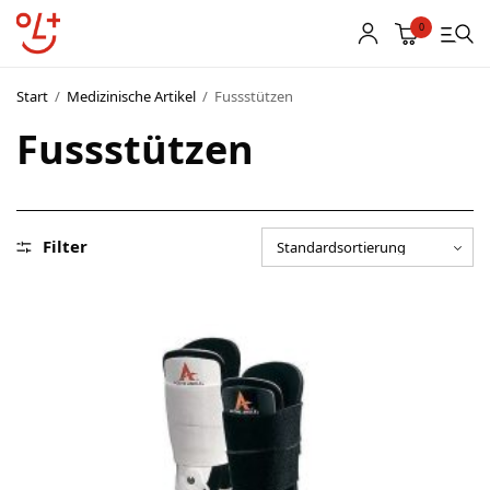
0
Start
/
Medizinische Artikel
/
Fussstützen
Fussstützen
Shop
Vereinsbekleidung
Startnummern
Filter
Textildruck
OL Karten
Agenda
Links