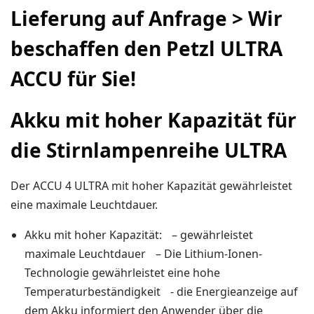
Lieferung auf Anfrage > Wir
Ski-OL / Bike-OL
beschaffen den Petzl ULTRA
Stirnlampen
Uhren / Pulsmesser / GPS
ACCU für Sie!
Vereinsmaterial
Akku mit hoher Kapazität für
Winterartikel
die Stirnlampenreihe ULTRA
Der ACCU 4 ULTRA mit hoher Kapazität gewährleistet
eine maximale Leuchtdauer.
Akku mit hoher Kapazität: – gewährleistet
maximale Leuchtdauer – Die Lithium-Ionen-
Technologie gewährleistet eine hohe
Temperaturbeständigkeit - die Energieanzeige auf
dem Akku informiert den Anwender über die