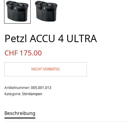
Über uns
Team
Kontakt
Petzl ACCU 4 ULTRA
Produkt-Kategorien
CHF
175.00
Aktion
Aktuell
NICHT VORRÄTIG
Bekleidung
Gutscheine / Geschenkideen
Artikelnummer:
005.001.013
Kartenaufnahme
Kategorie:
Stirnlampen
Kompasse
Medizinische Artikel
Beschreibung
OL-Ausrüstung
Schuhe