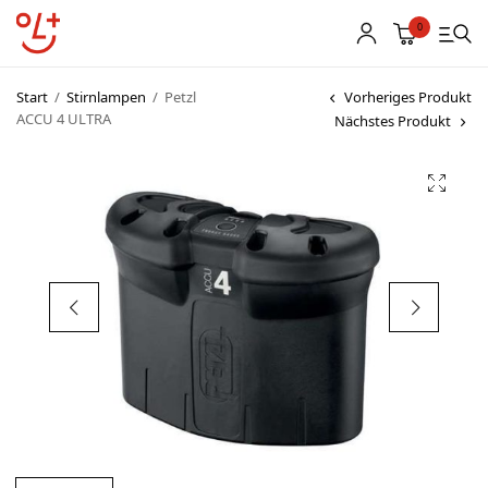
0
Start
/
Stirnlampen
/
Petzl
Vorheriges Produkt
ACCU 4 ULTRA
Nächstes Produkt
Shop
Vereinsbekleidung
Startnummern
Textildruck
OL Karten
Agenda
Links