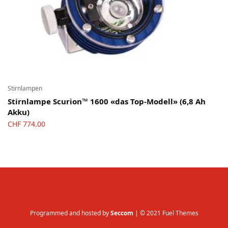
Stirnlampen
Stirnlampe Scurion™ 1600 «das Top-Modell» (6,8 Ah
Akku)
CHF
774.00
Programmed and hosted by
Seccom
| © 2021 Fuel Themes