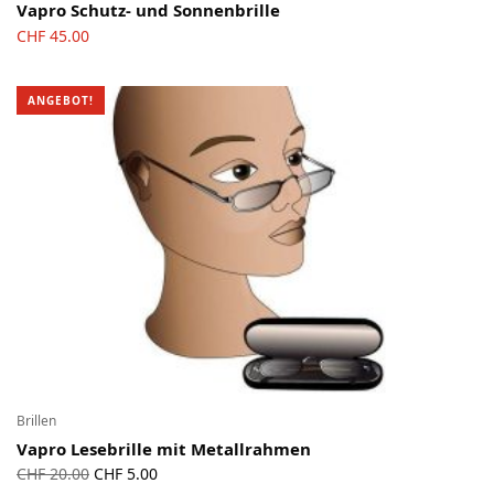
Vapro Schutz- und Sonnenbrille
CHF
45.00
ANGEBOT!
Brillen
Vapro Lesebrille mit Metallrahmen
Ursprünglicher
Aktueller
CHF
20.00
CHF
5.00