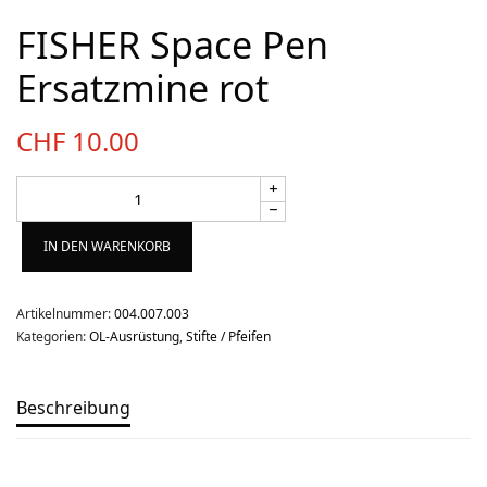
Über uns
FISHER Space Pen
Team
Kontakt
Ersatzmine rot
Produkt-Kategorien
CHF
10.00
Aktion
Aktuell
IN DEN WARENKORB
Bekleidung
Gutscheine / Geschenkideen
Artikelnummer:
004.007.003
Kategorien:
OL-Ausrüstung
,
Stifte / Pfeifen
Kartenaufnahme
Kompasse
Beschreibung
Medizinische Artikel
OL-Ausrüstung
Schuhe