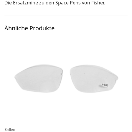
Die Ersatzmine zu den Space Pens von Fisher.
Ski-OL / Bike-OL
Stirnlampen
Ähnliche Produkte
Uhren / Pulsmesser / GPS
Vereinsmaterial
Winterartikel
Brillen