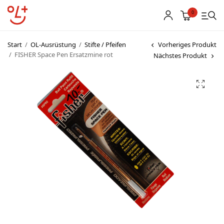
0
Start
/
OL-Ausrüstung
/
Stifte / Pfeifen
Vorheriges Produkt
/
FISHER Space Pen Ersatzmine rot
Nächstes Produkt
Shop
Vereinsbekleidung
Startnummern
Textildruck
OL Karten
Agenda
Links