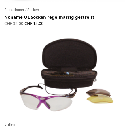
Beinschoner / Socken
Noname OL Socken regelmässig gestreift
Ursprünglicher
Aktueller
CHF
32.00
CHF
15.00
Preis war:
Preis ist:
CHF 32.00
CHF 15.00.
Brillen