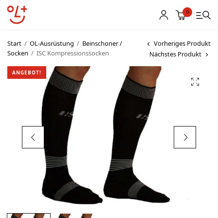
0
Start
/
OL-Ausrüstung
/
Beinschoner /
Vorheriges Produkt
Socken
/
ISC Kompressionssocken
Nächstes Produkt
Shop
ANGEBOT!
Vereinsbekleidung
Startnummern
Textildruck
OL Karten
Agenda
Links