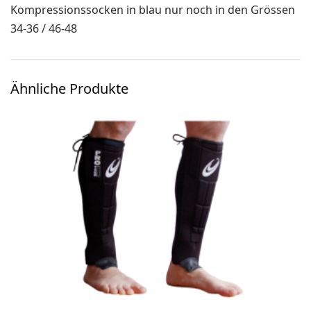
Kompressionssocken in blau nur noch in den Grössen
Ski-OL / Bike-OL
34-36 / 46-48
Stirnlampen
Uhren / Pulsmesser / GPS
Ähnliche Produkte
Vereinsmaterial
Winterartikel