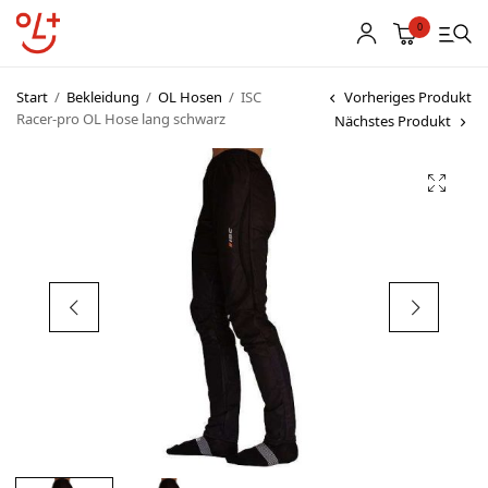
0
Start
/
Bekleidung
/
OL Hosen
/
ISC
Vorheriges Produkt
Racer-pro OL Hose lang schwarz
Nächstes Produkt
Shop
Vereinsbekleidung
Startnummern
Textildruck
OL Karten
Agenda
Links