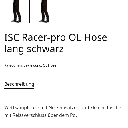
Über uns
Team
Kontakt
ISC Racer-pro OL Hose
Produkt-Kategorien
lang schwarz
Aktion
Aktuell
Kategorien:
Bekleidung
,
OL Hosen
Bekleidung
Gutscheine / Geschenkideen
Beschreibung
Kartenaufnahme
Kompasse
Wettkampfhose mit Netzeinsätzen und kleiner Tasche
Medizinische Artikel
mit Reissverschluss über dem Po.
OL-Ausrüstung
Schuhe