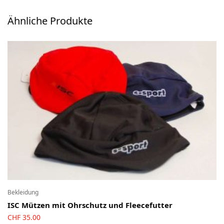
Ski-OL / Bike-OL
Ähnliche Produkte
Stirnlampen
Uhren / Pulsmesser / GPS
Vereinsmaterial
Winterartikel
Bekleidung
ISC Mützen mit Ohrschutz und Fleecefutter
CHF
35.00