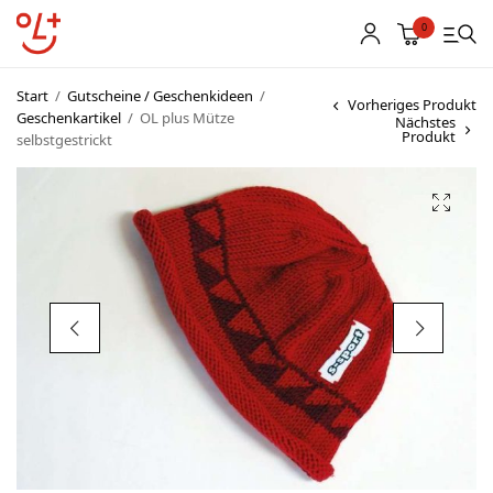
0
Start
/
Gutscheine / Geschenkideen
/
Vorheriges Produkt
Geschenkartikel
/
OL plus Mütze
Nächstes
Produkt
selbstgestrickt
Shop
Vereinsbekleidung
Startnummern
Textildruck
OL Karten
Agenda
Links