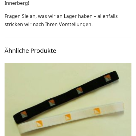
Innerberg!
Ski-OL / Bike-OL
Fragen Sie an, was wir an Lager haben – allenfalls
Stirnlampen
stricken wir nach Ihren Vorstellungen!
Uhren / Pulsmesser / GPS
Vereinsmaterial
Ähnliche Produkte
Winterartikel