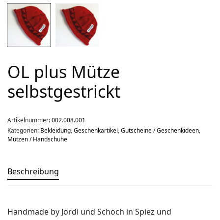
Über uns
Team
Kontakt
Produkt-Kategorien
OL plus Mütze
selbstgestrickt
Aktion
Aktuell
Artikelnummer:
002.008.001
Bekleidung
Kategorien:
Bekleidung
,
Geschenkartikel
,
Gutscheine / Geschenkideen
,
Gutscheine / Geschenkideen
Mützen / Handschuhe
Kartenaufnahme
Beschreibung
Kompasse
Medizinische Artikel
OL-Ausrüstung
Handmade by Jordi und Schoch in Spiez und
Schuhe