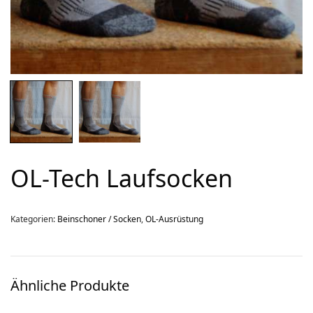
Über uns
Team
Kontakt
Produkt-Kategorien
Aktion
Aktuell
OL-Tech Laufsocken
Bekleidung
Gutscheine / Geschenkideen
Kategorien:
Kartenaufnahme
Beinschoner / Socken
,
OL-Ausrüstung
Kompasse
Medizinische Artikel
Ähnliche Produkte
OL-Ausrüstung
Schuhe