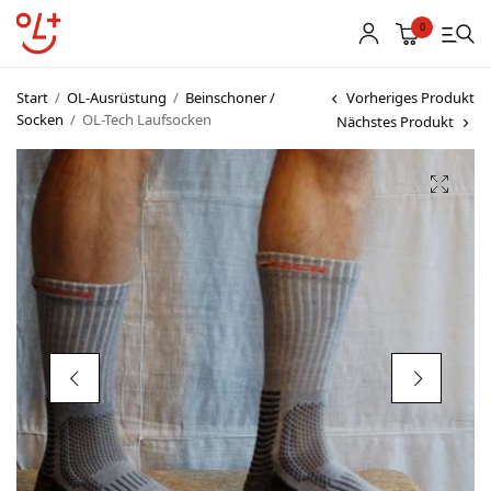
0
Start
/
OL-Ausrüstung
/
Beinschoner /
Vorheriges Produkt
Socken
/
OL-Tech Laufsocken
Nächstes Produkt
Shop
Vereinsbekleidung
Startnummern
Textildruck
OL Karten
Agenda
Links