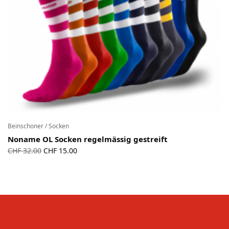
Beinschoner / Socken
Noname OL Socken regelmässig gestreift
Ursprünglicher
Aktueller
CHF
32.00
CHF
15.00
Preis war:
Preis ist:
CHF 32.00
CHF 15.00.