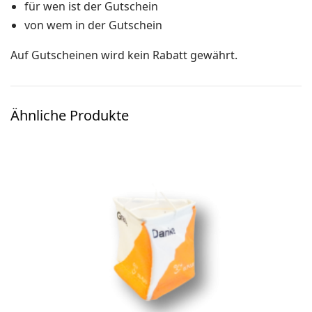
für wen ist der Gutschein
Ski-OL / Bike-OL
von wem in der Gutschein
Stirnlampen
Auf Gutscheinen wird kein Rabatt gewährt.
Uhren / Pulsmesser / GPS
Vereinsmaterial
Ähnliche Produkte
Winterartikel