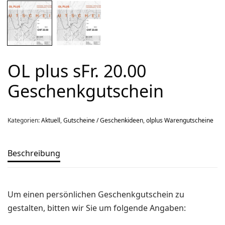
Über uns
Team
Kontakt
Produkt-Kategorien
OL plus sFr. 20.00
Geschenkgutschein
Aktion
Aktuell
Kategorien:
Aktuell
,
Gutscheine / Geschenkideen
,
olplus Warengutscheine
Bekleidung
Gutscheine / Geschenkideen
Beschreibung
Kartenaufnahme
Kompasse
Medizinische Artikel
Um einen persönlichen Geschenkgutschein zu
gestalten, bitten wir Sie um folgende Angaben:
OL-Ausrüstung
Schuhe