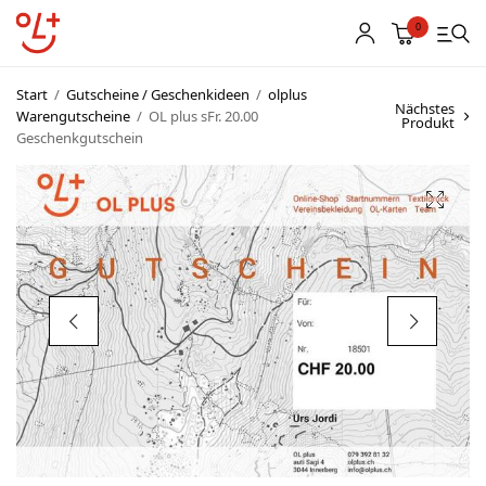
0
Start
/
Gutscheine / Geschenkideen
/
olplus
Nächstes
Warengutscheine
/
OL plus sFr. 20.00
Produkt
Geschenkgutschein
Shop
Vereinsbekleidung
Startnummern
Textildruck
OL Karten
Agenda
Links