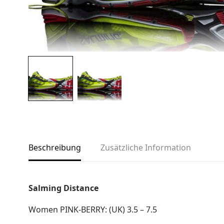
Links
Über uns
Team
Kontakt
Produkt-Kategorien
Aktion
Aktuell
Bekleidung
Beschreibung
Zusätzliche Information
Gutscheine / Geschenkideen
Kartenaufnahme
Salming Distance
Kompasse
Medizinische Artikel
Women PINK-BERRY: (UK) 3.5 – 7.5