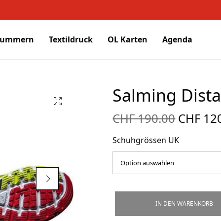
nummern
Textildruck
OL Karten
Agenda
Salming Dist
Ursprün
CHF
190.00
CHF
120
Preis w
CHF 19
Schuhgrössen UK
IN DEN WARENKORB