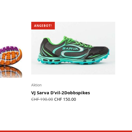
ANGEBOT!
Aktion
VJ Sarva D’vil-2Dobbspikes
r
Ursprünglicher
Aktueller
CHF
190.00
CHF
150.00
Preis war:
Preis ist:
00.
CHF 190.00
CHF 150.00.