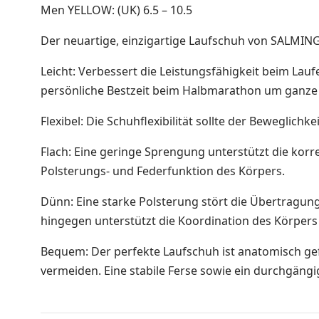
OL-Ausrüstung
Men YELLOW: (UK) 6.5 – 10.5
Schuhe
Der neuartige, einzigartige Laufschuh von SALMIN
Ski-OL / Bike-OL
Leicht: Verbessert die Leistungsfähigkeit beim Lau
Stirnlampen
persönliche Bestzeit beim Halbmarathon um ganze
Uhren / Pulsmesser / GPS
Vereinsmaterial
Flexibel: Die Schuhflexibilität sollte der Bewegli
Winterartikel
Flach: Eine geringe Sprengung unterstützt die korr
Polsterungs- und Federfunktion des Körpers.
Dünn: Eine starke Polsterung stört die Übertragung
hingegen unterstützt die Koordination des Körpers
Bequem: Der perfekte Laufschuh ist anatomisch gef
vermeiden. Eine stabile Ferse sowie ein durchgäng