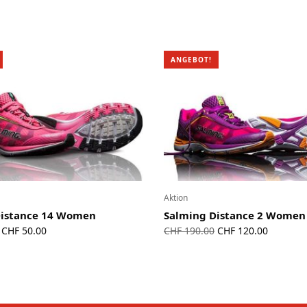
ANGEBOT!
Aktion
Distance 14 Women
Salming Distance 2 Women
Ursprünglicher
Aktueller
Ursprünglicher
Aktuelle
CHF
50.00
CHF
190.00
CHF
120.00
Preis war:
Preis ist:
Preis war:
Preis ist:
CHF 190.00
CHF 50.00.
CHF 190.00
CHF 120.