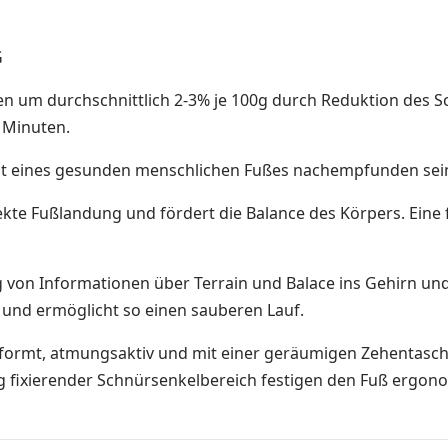
G
fen um durchschnittlich 2-3% je 100g durch Reduktion des 
 Minuten.
chkeit eines gesunden menschlichen Fußes nachempfunden se
ekte Fußlandung und fördert die Balance des Körpers. Eine 
 von Informationen über Terrain und Balace ins Gehirn und
 und ermöglicht so einen sauberen Lauf.
ormt, atmungsaktiv und mit einer geräumigen Zehentasche a
ig fixierender Schnürsenkelbereich festigen den Fuß ergon