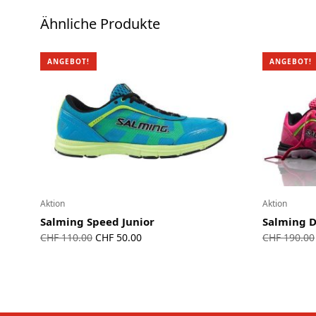
Ähnliche Produkte
ANGEBOT!
ANGEBOT!
Aktion
Aktion
Salming Speed Junior
Salming 
Ursprünglicher
Aktueller
CHF
110.00
CHF
50.00
CHF
190.00
Preis war:
Preis ist:
CHF 110.00
CHF 50.00.