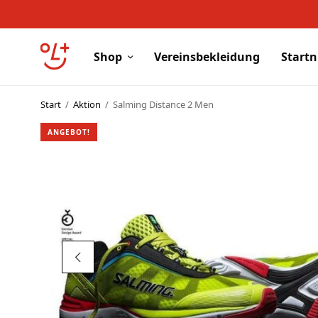
Shop
Vereinsbekleidung
Start
Start
/
Aktion
/
Salming Distance 2 Men
Shop
ANGEBOT!
Vereinsbekleidung
Startnummern
Textildruck
OL Karten
Agenda