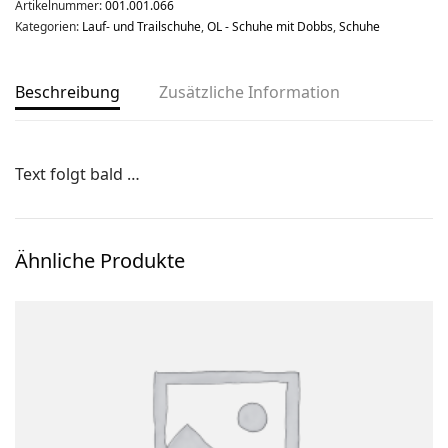
Artikelnummer:
001.001.066
Kategorien:
Lauf- und Trailschuhe
,
OL - Schuhe mit Dobbs
,
Schuhe
Ski-OL / Bike-OL
Stirnlampen
Beschreibung
Zusätzliche Information
Uhren / Pulsmesser / GPS
Vereinsmaterial
Winterartikel
Text folgt bald …
Ähnliche Produkte