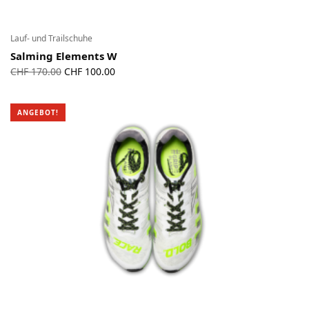
Lauf- und Trailschuhe
Salming Elements W
Ursprünglicher
Aktueller
CHF
170.00
CHF
100.00
Preis war:
Preis ist:
CHF 170.00
CHF 100.00.
ANGEBOT!