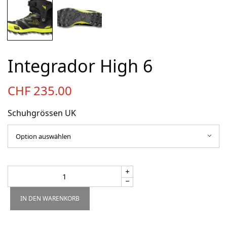
Über uns
Team
Kontakt
Integrador High 6
Produkt-Kategorien
CHF
235.00
Aktion
Aktuell
Schuhgrössen UK
Bekleidung
Gutscheine / Geschenkideen
Kartenaufnahme
Kompasse
Medizinische Artikel
IN DEN WARENKORB
OL-Ausrüstung
Schuhe