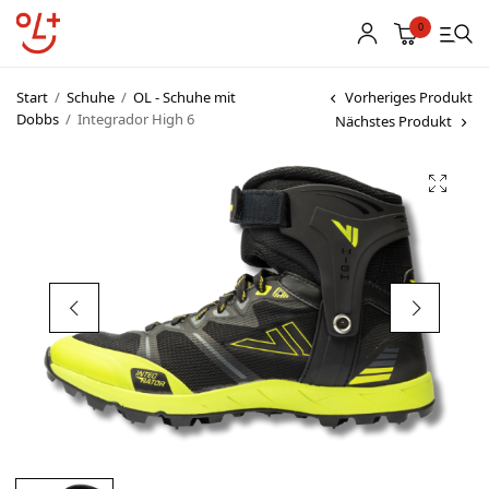
0
Start
/
Schuhe
/
OL - Schuhe mit
Vorheriges Produkt
Dobbs
/
Integrador High 6
Nächstes Produkt
Shop
Vereinsbekleidung
Startnummern
Textildruck
OL Karten
Agenda
Links