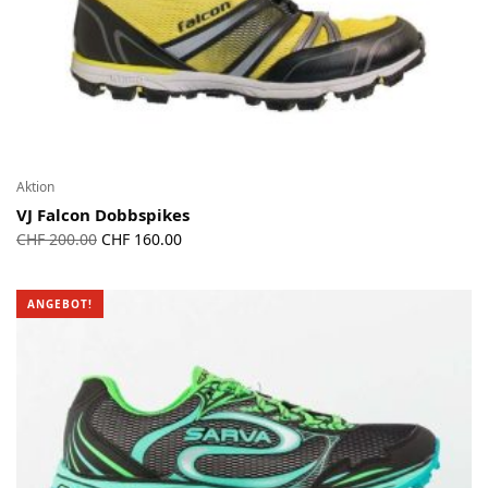
Aktion
VJ Falcon Dobbspikes
Ursprünglicher
Aktueller
CHF
200.00
CHF
160.00
Preis war:
Preis ist:
CHF 200.00
CHF 160.00.
ANGEBOT!