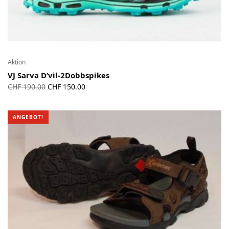
Aktion
VJ Sarva D’vil-2Dobbspikes
Ursprünglicher
Aktueller
CHF
190.00
CHF
150.00
Preis war:
Preis ist:
CHF 190.00
CHF 150.00.
ANGEBOT!