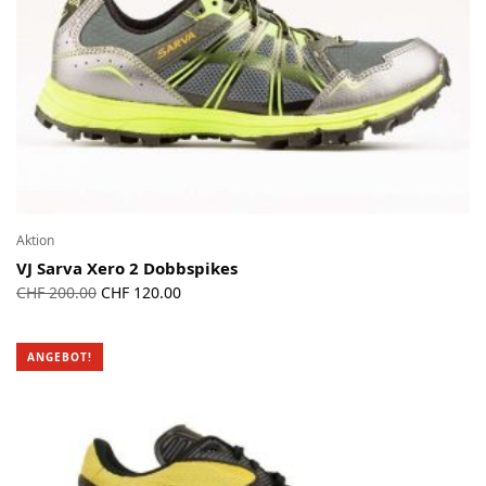
Aktion
VJ Sarva Xero 2 Dobbspikes
Ursprünglicher
Aktueller
CHF
200.00
CHF
120.00
Preis war:
Preis ist:
CHF 200.00
CHF 120.00.
ANGEBOT!