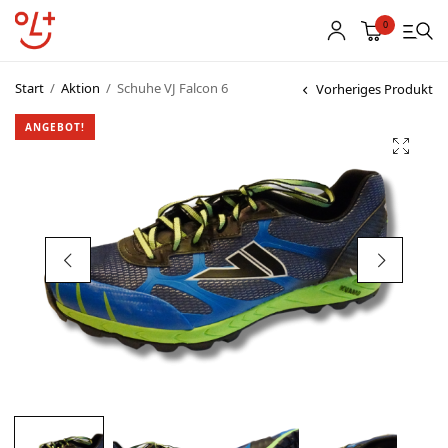
0
Start
/
Aktion
/
Schuhe VJ Falcon 6
Vorheriges Produkt
Shop
ANGEBOT!
Vereinsbekleidung
Startnummern
Textildruck
OL Karten
Agenda
Links