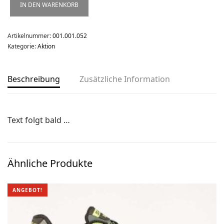
IN DEN WARENKORB
Ski-OL / Bike-OL
Stirnlampen
Artikelnummer:
001.001.052
Kategorie:
Aktion
Uhren / Pulsmesser / GPS
Vereinsmaterial
Beschreibung
Zusätzliche Information
Winterartikel
Text folgt bald …
Ähnliche Produkte
ANGEBOT!