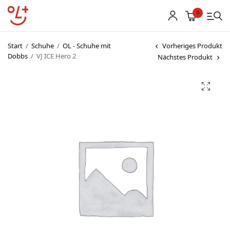
0
Start
/
Schuhe
/
OL - Schuhe mit
Vorheriges Produkt
Dobbs
/
VJ ICE Hero 2
Nächstes Produkt
Shop
Vereinsbekleidung
Startnummern
Textildruck
OL Karten
Agenda
Links