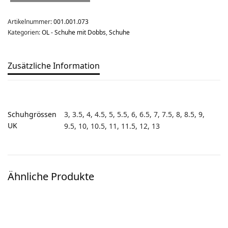
Ski-OL / Bike-OL
Artikelnummer:
001.001.073
Kategorien:
OL - Schuhe mit Dobbs
,
Schuhe
Stirnlampen
Uhren / Pulsmesser / GPS
Zusätzliche Information
Vereinsmaterial
Winterartikel
Schuhgrössen
3, 3.5, 4, 4.5, 5, 5.5, 6, 6.5, 7, 7.5, 8, 8.5, 9,
UK
9.5, 10, 10.5, 11, 11.5, 12, 13
Ähnliche Produkte