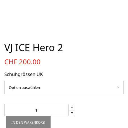
Über uns
Team
Kontakt
Produkt-Kategorien
VJ ICE Hero 2
Aktion
CHF
200.00
Aktuell
Bekleidung
Schuhgrössen UK
Gutscheine / Geschenkideen
Kartenaufnahme
Kompasse
Medizinische Artikel
OL-Ausrüstung
IN DEN WARENKORB
Schuhe