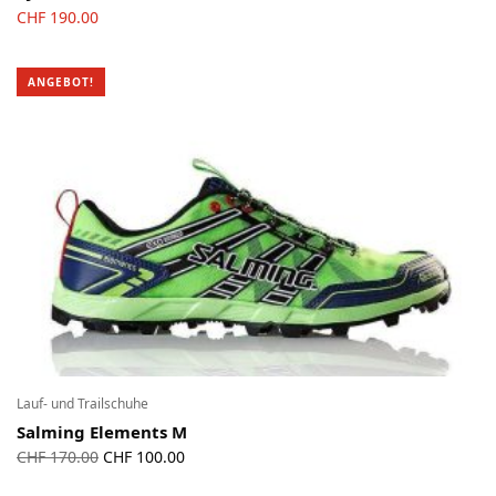
CHF
190.00
ANGEBOT!
Lauf- und Trailschuhe
Salming Elements M
Ursprünglicher
Aktueller
CHF
170.00
CHF
100.00
Preis war:
Preis ist: