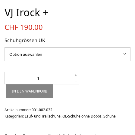
Über uns
VJ Irock +
Team
Kontakt
CHF
190.00
Produkt-Kategorien
Schuhgrössen UK
Aktion
Aktuell
Bekleidung
Gutscheine / Geschenkideen
IN DEN WARENKORB
Kartenaufnahme
Kompasse
Artikelnummer:
001.002.032
Medizinische Artikel
Kategorien:
Lauf- und Trailschuhe
,
OL-Schuhe ohne Dobbs
,
Schuhe
OL-Ausrüstung
Schuhe