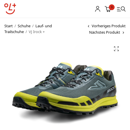
0
Start
/
Schuhe
/
Lauf- und
Vorheriges Produkt
Trailschuhe
/
VJ Irock +
Nächstes Produkt
Shop
Vereinsbekleidung
Startnummern
Textildruck
OL Karten
Agenda
Links