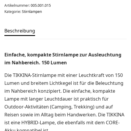
Über uns
Artikelnummer:
005.001.015
Team
Kategorie:
Stirnlampen
Kontakt
Beschreibung
Produkt-Kategorien
Aktion
Einfache, kompakte Stirnlampe zur Ausleuchtung
im Nahbereich. 150 Lumen
Aktuell
Bekleidung
Die TIKKINA-Stirnlampe mit einer Leuchtkraft von 150
Gutscheine / Geschenkideen
Lumen und breitem Lichtkegel ist für die Beleuchtung
im Nahbereich konzipiert. Die einfache, kompakte
Kartenaufnahme
Lampe mit langer Leuchtdauer ist praktisch für
Kompasse
Outdoor-Aktivitäten (Camping, Trekking) und auf
Medizinische Artikel
Reisen sowie im Alltag beim Handwerken. Die TIKKINA
OL-Ausrüstung
ist eine HYBRID-Lampe, die ebenfalls mit dem CORE-
Akku kompatibel ist.
Schuhe