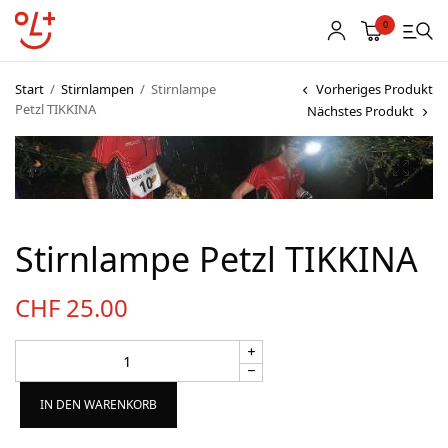
0
Start
/
Stirnlampen
/
Stirnlampe
Vorheriges Produkt
Petzl TIKKINA
Nächstes Produkt
Shop
Vereinsbekleidung
Startnummern
Stirnlampe Petzl TIKKINA
Textildruck
CHF
25.00
OL Karten
Agenda
IN DEN WARENKORB
Links