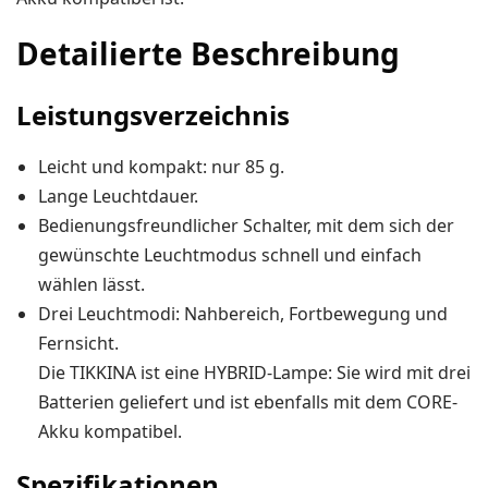
Ski-OL / Bike-OL
Detailierte Beschreibung
Stirnlampen
Uhren / Pulsmesser / GPS
Leistungsverzeichnis
Vereinsmaterial
Leicht und kompakt: nur 85 g.
Winterartikel
Lange Leuchtdauer.
Bedienungsfreundlicher Schalter, mit dem sich der
gewünschte Leuchtmodus schnell und einfach
wählen lässt.
Drei Leuchtmodi: Nahbereich, Fortbewegung und
Fernsicht.
Die TIKKINA ist eine HYBRID-Lampe: Sie wird mit drei
Batterien geliefert und ist ebenfalls mit dem CORE-
Akku kompatibel.
Spezifikationen