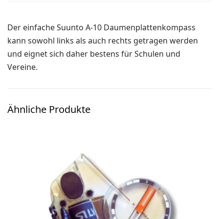
Ski-OL / Bike-OL
Der einfache Suunto A-10 Daumenplattenkompass
Stirnlampen
kann sowohl links als auch rechts getragen werden
Uhren / Pulsmesser / GPS
und eignet sich daher bestens für Schulen und
Vereinsmaterial
Vereine.
Winterartikel
Ähnliche Produkte