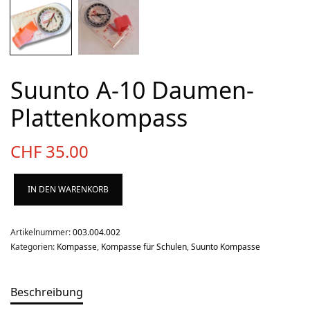
Über uns
Team
Kontakt
Suunto A-10 Daumen-
Produkt-Kategorien
Plattenkompass
Aktion
CHF
35.00
Aktuell
Bekleidung
IN DEN WARENKORB
Gutscheine / Geschenkideen
Kartenaufnahme
Artikelnummer:
003.004.002
Kompasse
Kategorien:
Kompasse
,
Kompasse für Schulen
,
Suunto Kompasse
Medizinische Artikel
OL-Ausrüstung
Beschreibung
Schuhe