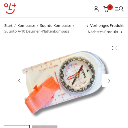
0
Start
/
Kompasse
/
Suunto Kompasse
/
Vorheriges Produkt
Suunto A-10 Daumen-Plattenkompass
Nächstes Produkt
Shop
Vereinsbekleidung
Startnummern
Textildruck
OL Karten
Agenda
Links