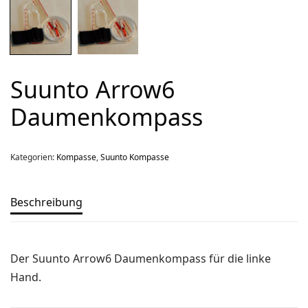
Über uns
Team
Kontakt
Suunto Arrow6
Produkt-Kategorien
Daumenkompass
Aktion
Aktuell
Kategorien:
Kompasse
,
Suunto Kompasse
Bekleidung
Gutscheine / Geschenkideen
Beschreibung
Kartenaufnahme
Kompasse
Der Suunto Arrow6 Daumenkompass für die linke
Medizinische Artikel
Hand.
OL-Ausrüstung
Schuhe