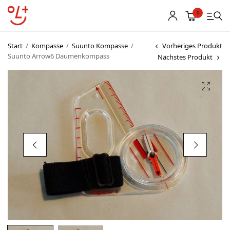
0
Start
/
Kompasse
/
Suunto Kompasse
/
Vorheriges Produkt
Suunto Arrow6 Daumenkompass
Nächstes Produkt
Shop
Vereinsbekleidung
Startnummern
Textildruck
OL Karten
Agenda
Links