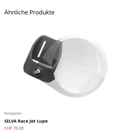
Ski-OL / Bike-OL
Ähnliche Produkte
Stirnlampen
Uhren / Pulsmesser / GPS
Vereinsmaterial
Winterartikel
Kompasse
SILVA Race Jet Lupe
CHF
70.00