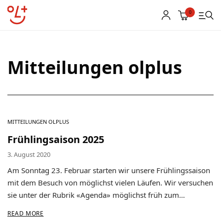
0
Mitteilungen olplus
Shop
Vereinsbekleidung
Startnummern
MITTEILUNGEN OLPLUS
Textildruck
Frühlingsaison 2025
OL Karten
3. August 2020
Am Sonntag 23. Februar starten wir unsere Frühlingssaison
Agenda
mit dem Besuch von möglichst vielen Läufen. Wir versuchen
sie unter der Rubrik «Agenda» möglichst früh zum…
Links
READ MORE