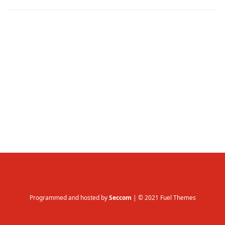
Über uns
Team
Kontakt
Produkt-Kategorien
Aktion
Aktuell
Bekleidung
Gutscheine / Geschenkideen
Kartenaufnahme
Kompasse
Medizinische Artikel
Programmed and hosted by
Seccom
| © 2021 Fuel Themes
OL-Ausrüstung
Schuhe