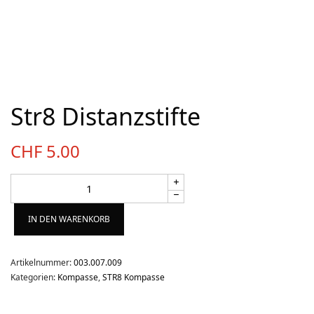
Über uns
Team
Kontakt
Produkt-Kategorien
Str8 Distanzstifte
Aktion
CHF
5.00
Aktuell
Bekleidung
Gutscheine / Geschenkideen
IN DEN WARENKORB
Kartenaufnahme
Kompasse
Artikelnummer:
003.007.009
Medizinische Artikel
Kategorien:
Kompasse
,
STR8 Kompasse
OL-Ausrüstung
Schuhe