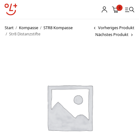
0
Start
/
Kompasse
/
STR8 Kompasse
Vorheriges Produkt
/
Str8 Distanzstifte
Nächstes Produkt
Shop
Vereinsbekleidung
Startnummern
Textildruck
OL Karten
Agenda
Links