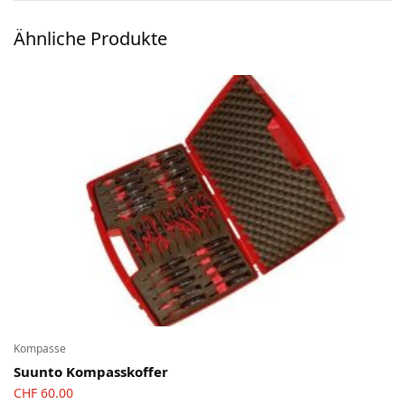
Ski-OL / Bike-OL
Ähnliche Produkte
Stirnlampen
Uhren / Pulsmesser / GPS
Vereinsmaterial
Winterartikel
Kompasse
Suunto Kompasskoffer
CHF
60.00