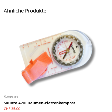
Ski-OL / Bike-OL
Ähnliche Produkte
Stirnlampen
Uhren / Pulsmesser / GPS
Vereinsmaterial
Winterartikel
Kompasse
Suunto A-10 Daumen-Plattenkompass
CHF
35.00