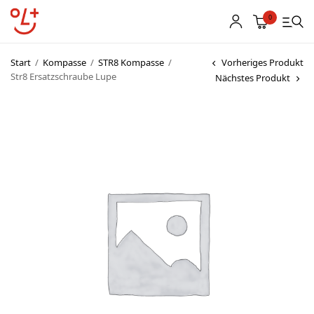
0
Start
/
Kompasse
/
STR8 Kompasse
/
Vorheriges Produkt
Str8 Ersatzschraube Lupe
Nächstes Produkt
Shop
Vereinsbekleidung
Startnummern
Textildruck
OL Karten
Agenda
Links