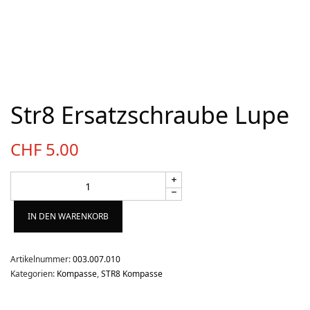
Über uns
Team
Kontakt
Produkt-Kategorien
Str8 Ersatzschraube Lupe
Aktion
CHF
5.00
Aktuell
Bekleidung
Gutscheine / Geschenkideen
IN DEN WARENKORB
Kartenaufnahme
Kompasse
Artikelnummer:
003.007.010
Medizinische Artikel
Kategorien:
Kompasse
,
STR8 Kompasse
OL-Ausrüstung
Schuhe