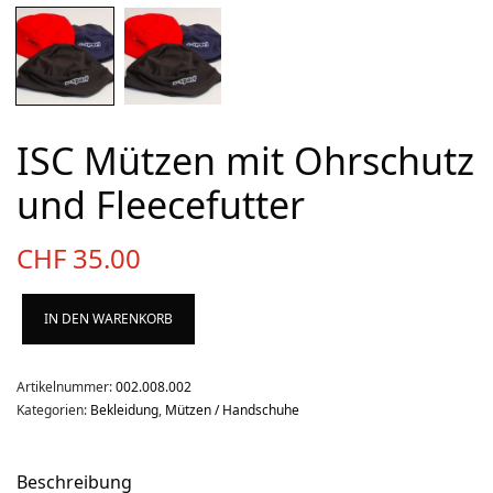
Über uns
Team
Kontakt
Produkt-Kategorien
ISC Mützen mit Ohrschutz
und Fleecefutter
Aktion
Aktuell
CHF
35.00
Bekleidung
Gutscheine / Geschenkideen
IN DEN WARENKORB
Kartenaufnahme
Kompasse
Artikelnummer:
002.008.002
Kategorien:
Bekleidung
,
Mützen / Handschuhe
Medizinische Artikel
OL-Ausrüstung
Beschreibung
Schuhe