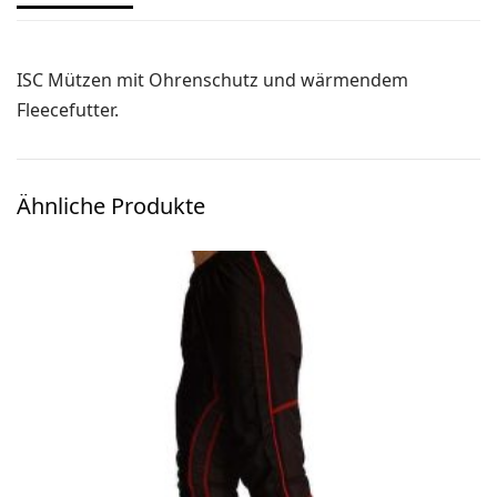
Ski-OL / Bike-OL
Stirnlampen
ISC Mützen mit Ohrenschutz und wärmendem
Uhren / Pulsmesser / GPS
Fleecefutter.
Vereinsmaterial
Winterartikel
Ähnliche Produkte