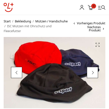
0
Start
/
Bekleidung
/
Mützen / Handschuhe
Vorheriges Produkt
/
ISC Mützen mit Ohrschutz und
Nächstes
Produkt
Fleecefutter
Shop
Vereinsbekleidung
Startnummern
Textildruck
OL Karten
Agenda
Links