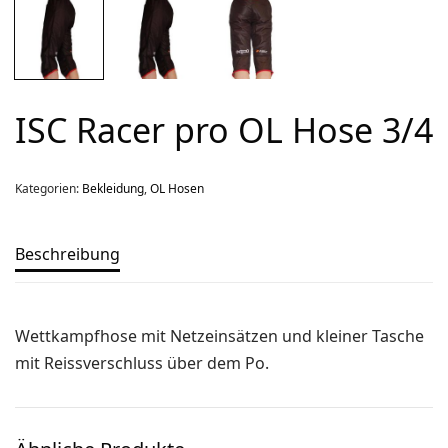
Über uns
Team
Kontakt
ISC Racer pro OL Hose 3/4
Produkt-Kategorien
Aktion
Kategorien:
Bekleidung
,
OL Hosen
Aktuell
Bekleidung
Beschreibung
Gutscheine / Geschenkideen
Kartenaufnahme
Wettkampfhose mit Netzeinsätzen und kleiner Tasche
Kompasse
mit Reissverschluss über dem Po.
Medizinische Artikel
OL-Ausrüstung
Schuhe