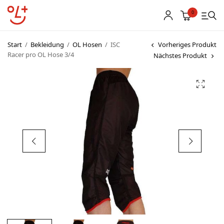
0
Start
/
Bekleidung
/
OL Hosen
/
ISC
Vorheriges Produkt
Racer pro OL Hose 3/4
Nächstes Produkt
Shop
Vereinsbekleidung
Startnummern
Textildruck
OL Karten
Agenda
Links