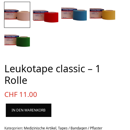
Über uns
Team
Kontakt
Produkt-Kategorien
Aktion
Aktuell
Leukotape classic – 1
Bekleidung
Rolle
Gutscheine / Geschenkideen
Kartenaufnahme
CHF
11.00
Kompasse
Medizinische Artikel
IN DEN WARENKORB
OL-Ausrüstung
Kategorien:
Medizinische Artikel
,
Tapes / Bandagen / Pflaster
Schuhe