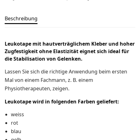
Ski-OL / Bike-OL
Beschreibung
Stirnlampen
Uhren / Pulsmesser / GPS
Vereinsmaterial
Leukotape mit hautverträglichem Kleber und hoher
Zugfestigkeit ohne Elastizität eignet sich ideal für
Winterartikel
die Stabilisation von Gelenken.
Lassen Sie sich die richtige Anwendung beim ersten
Mal von einem Fachmann, z. B. einem
Physiotherapeuten, zeigen.
Leukotape wird in folgenden Farben geliefert:
weiss
rot
blau
gelb