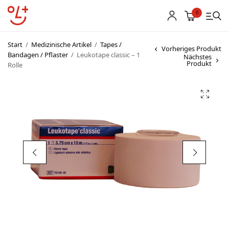
0
Start
/
Medizinische Artikel
/
Tapes /
Vorheriges Produkt
Bandagen / Pflaster
/
Leukotape classic – 1
Nächstes
Produkt
Rolle
Shop
Vereinsbekleidung
Startnummern
Textildruck
OL Karten
Agenda
Links