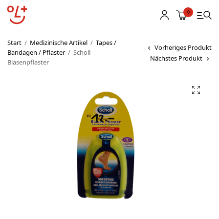
0
Start
/
Medizinische Artikel
/
Tapes /
Vorheriges Produkt
Bandagen / Pflaster
/
Scholl
Nächstes Produkt
Blasenpflaster
Shop
Vereinsbekleidung
Startnummern
Textildruck
OL Karten
Agenda
Links