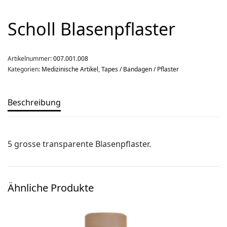
Über uns
Team
Scholl Blasenpflaster
Kontakt
Artikelnummer:
007.001.008
Produkt-Kategorien
Kategorien:
Medizinische Artikel
,
Tapes / Bandagen / Pflaster
Aktion
Beschreibung
Aktuell
Bekleidung
Gutscheine / Geschenkideen
5 grosse transparente Blasenpflaster.
Kartenaufnahme
Kompasse
Ähnliche Produkte
Medizinische Artikel
OL-Ausrüstung
Schuhe