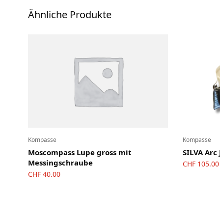
OL-Ausrüstung
Ähnliche Produkte
Schuhe
Ski-OL / Bike-OL
Stirnlampen
Uhren / Pulsmesser / GPS
Vereinsmaterial
Winterartikel
Kompasse
Kompasse
Moscompass Lupe gross mit
SILVA Ar
Messingschraube
CHF
105.00
CHF
40.00