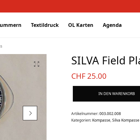
nummern
Textildruck
OL Karten
Agenda
ss
SILVA Field P
CHF
25.00
IN DEN WARENKORB
Artikelnummer:
003.002.008
Kategorien:
Kompasse
,
Silva Kompasse