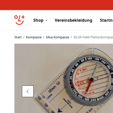
Shop
Vereinsbekleidung
Start
Start
/
Kompasse
/
Silva Kompasse
/
SILVA Field Plattenkompa
Shop
Vereinsbekleidung
Startnummern
Textildruck
OL Karten
Agenda