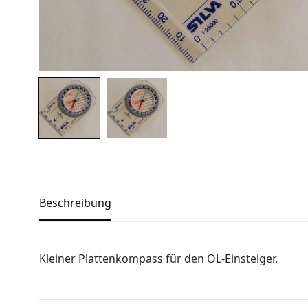
Links
Über uns
Team
Kontakt
Produkt-Kategorien
Aktion
Aktuell
Bekleidung
Beschreibung
Gutscheine / Geschenkideen
Kartenaufnahme
Kleiner Plattenkompass für den OL-Einsteiger.
Kompasse
Medizinische Artikel