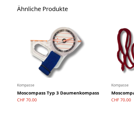
OL-Ausrüstung
Ähnliche Produkte
Schuhe
Ski-OL / Bike-OL
Stirnlampen
Uhren / Pulsmesser / GPS
Vereinsmaterial
Winterartikel
Kompasse
Kompasse
Moscompass Typ 3 Daumenkompass
Moscompa
CHF
70.00
CHF
70.00