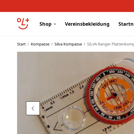
Shop
Vereinsbekleidung
Start
Start
/
Kompasse
/
Silva Kompasse
/
SILVA Ranger Plattenkomp
Shop
Vereinsbekleidung
Startnummern
Textildruck
OL Karten
Agenda