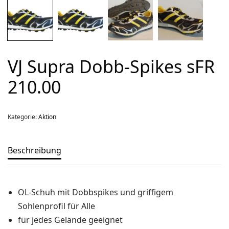
Über uns
Team
Kontakt
VJ Supra Dobb-Spikes sFR
Produkt-Kategorien
210.00
Aktion
Aktuell
Kategorie:
Aktion
Bekleidung
Gutscheine / Geschenkideen
Beschreibung
Kartenaufnahme
Kompasse
OL-Schuh mit Dobbspikes und griffigem
Medizinische Artikel
Sohlenprofil für Alle
OL-Ausrüstung
für jedes Gelände geeignet
Schuhe