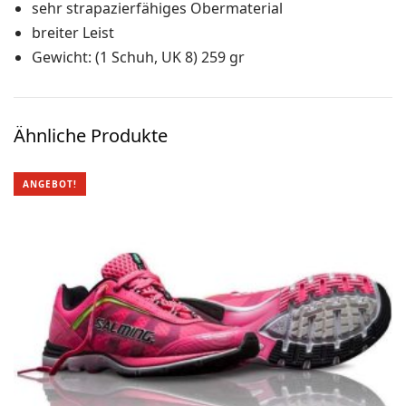
sehr strapazierfähiges Obermaterial
Ski-OL / Bike-OL
breiter Leist
Gewicht: (1 Schuh, UK 8) 259 gr
Stirnlampen
Uhren / Pulsmesser / GPS
Vereinsmaterial
Ähnliche Produkte
Winterartikel
ANGEBOT!