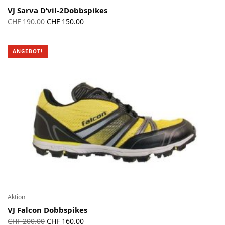
VJ Sarva D’vil-2Dobbspikes
Ursprünglicher
Aktueller
CHF
190.00
CHF
150.00
Preis war:
Preis ist:
CHF 190.00
CHF 150.00.
ANGEBOT!
Aktion
VJ Falcon Dobbspikes
Ursprünglicher
Aktueller
CHF
200.00
CHF
160.00