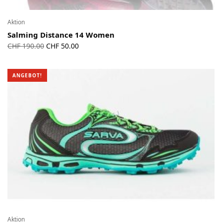
Aktion
Salming Distance 14 Women
Ursprünglicher
Aktueller
CHF
190.00
CHF
50.00
Preis war:
Preis ist:
CHF 190.00
CHF 50.00.
ANGEBOT!
Aktion