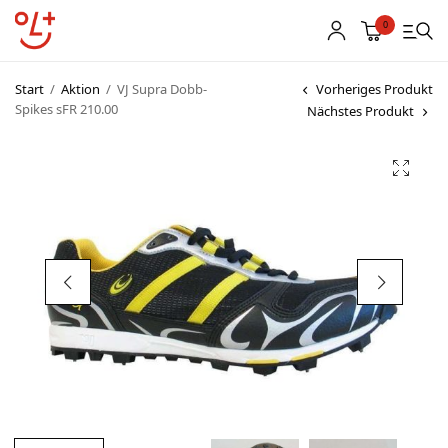
0
Start
/
Aktion
/
VJ Supra Dobb-
Vorheriges Produkt
Spikes sFR 210.00
Nächstes Produkt
Shop
Vereinsbekleidung
Startnummern
Textildruck
OL Karten
Agenda
Links